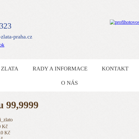
Výkup zlata
 323
zlata-praha.cz
ook
zlatu ruzumíme
 ZLATA
RADY A INFORMACE
KONTAKT
O NÁS
u 99,9999
i_zlato
0 Kč
.0 Kč
Kč