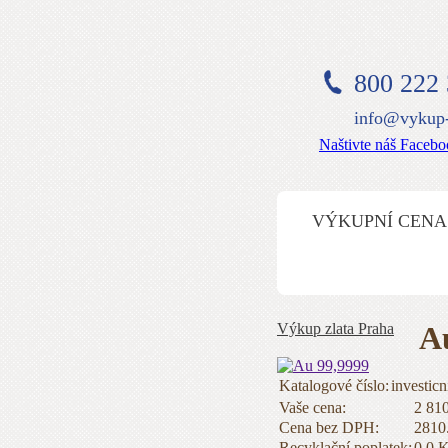
800 222
info@vykup-
Naštivte náš Faceb
VÝKUPNÍ CENA
Výkup zlata Praha
A
Katalogové číslo:
investicn
Vaše cena:
2 81
Cena bez DPH:
2810
Recyklační poplatek:
0.0 