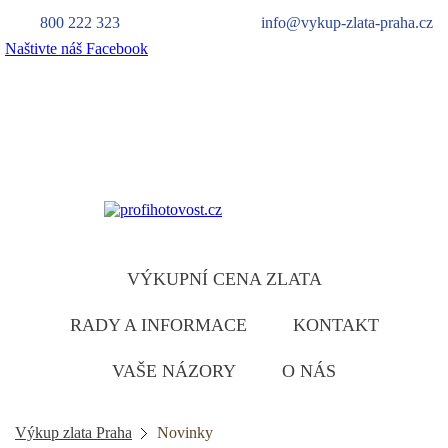
800 222 323
info@vykup-zlata-praha.cz
Naštivte náš Facebook
Výkup zlata
zlatu ruzumíme
VÝKUPNÍ CENA ZLATA
RADY A INFORMACE
KONTAKT
VAŠE NÁZORY
O NÁS
Výkup zlata Praha
Novinky