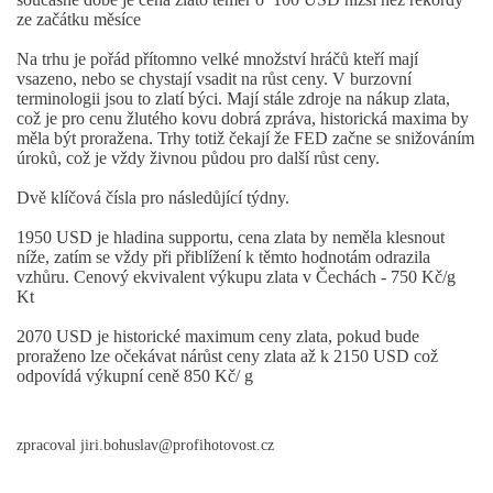
ze začátku měsíce
Na trhu je pořád přítomno velké množství hráčů kteří mají
vsazeno, nebo se chystají vsadit na růst ceny. V burzovní
terminologii jsou to zlatí býci. Mají stále zdroje na nákup zlata,
což je pro cenu žlutého kovu dobrá zpráva, historická maxima by
měla být proražena. Trhy totiž čekají že FED začne se snižováním
úroků, což je vždy živnou půdou pro další růst ceny.
Dvě klíčová čísla pro následůjící týdny.
1950 USD je hladina supportu, cena zlata by neměla klesnout
níže, zatím se vždy při přiblížení k těmto hodnotám odrazila
vzhůru. Cenový ekvivalent výkupu zlata v Čechách - 750 Kč/g
Kt
2070 USD je historické maximum ceny zlata, pokud bude
proraženo lze očekávat nárůst ceny zlata až k 2150 USD což
odpovídá výkupní ceně 850 Kč/ g
zpracoval jiri.bohuslav@profihotovost.cz