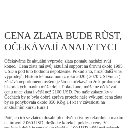
CENA ZLATA BUDE RŮST,
OČEKÁVAJÍ ANALYTYCI
Očekáváme že aktuální výprodej zlata pomalu nachází svůj
konec. Cena zlata má svůj aktuální support na úrovni okolo 1995
USD a pod tuto hodnotu nepoklesne. Pokud ano, hrozí další vlna
výprodejů. Historické maximum z roku 2020 ( 2070 USD/unci )
zůstává neprolomeno ovšem je široce očekáváno že k prolomení
historických maxim může dojít. Pokud ano, můžeme očekávat
cenu unce zlata i větší než 2100 USD. Pro naše zákazníky v
Čechách by to byla dobrá zpráva protože naše výkupní cena zlata
by se pohybovala okolo 850 Kč/g 14 kt ( v závislosti na
anktuálním kurzu Eura )
Poté, co trh se zlatem dosáhl před dvěma týdny rekordních maxim
na úrovni 2 060 USD, došlo ke korekci, poklesu ceny. V
současné době je cena zlato téměř o 100 USD nižší než rekordy