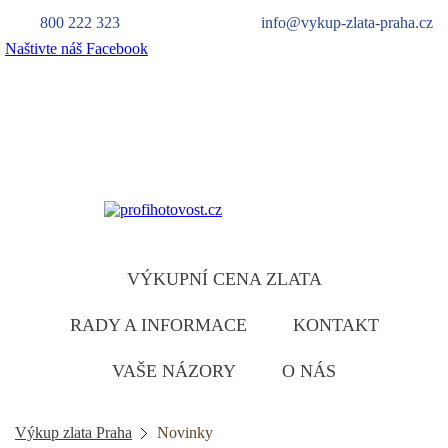
800 222 323
info@vykup-zlata-praha.cz
Naštivte náš Facebook
Výkup zlata
zlatu ruzumíme
VÝKUPNÍ CENA ZLATA
RADY A INFORMACE
KONTAKT
VAŠE NÁZORY
O NÁS
Výkup zlata Praha
Novinky