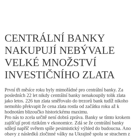
CENTRÁLNÍ BANKY
NAKUPUJÍ NEBÝVALE
VELKÉ MNOŽSTVÍ
INVESTIČNÍHO ZLATA
První tři měsíce roku byly mimořádné pro centrální banky. Za
posledních 22 let nikdy centrální banky nenakoupily tolik zlata
jako letos. 226 tun zlata směřovalo do trezorů bank tudíž nikoho
nemohlo překvapit že cena zlata rostla od začátku roku až k
hodnotám blizoučko historickému maximu.
Pro nás to zcela určitě není dobrá zpráva. Banky se tímto krokem
zajišťují proti rizikům v ekonomice. Zdá se že centrální banky
sdílejí napříč světem spíše pesimistický výhled do budoucna. Ano
obavy z následků zločinné války na Ukrajině spolu se strachem z