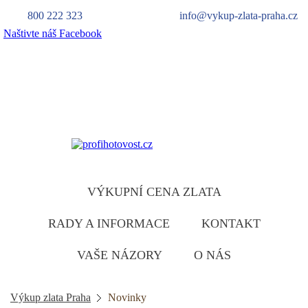
800 222 323
info@vykup-zlata-praha.cz
Naštivte náš Facebook
Výkup zlata
zlatu ruzumíme
VÝKUPNÍ CENA ZLATA
RADY A INFORMACE
KONTAKT
VAŠE NÁZORY
O NÁS
Výkup zlata Praha
Novinky