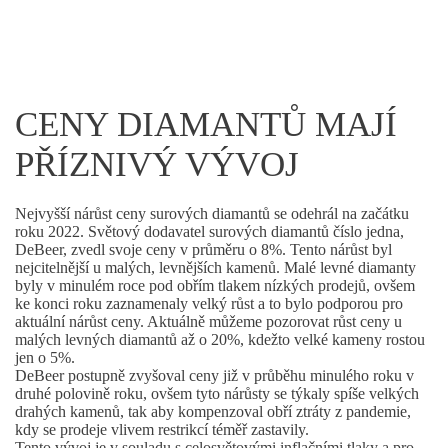
CENY DIAMANTŮ MAJÍ
PŘÍZNIVÝ VÝVOJ
Nejvyšší nárůst ceny surových diamantů se odehrál na začátku
roku 2022. Světový dodavatel surových diamantů číslo jedna,
DeBeer, zvedl svoje ceny v průměru o 8%. Tento nárůst byl
nejcitelnější u malých, levnějších kamenů. Malé levné diamanty
byly v minulém roce pod obřím tlakem nízkých prodejů, ovšem
ke konci roku zaznamenaly velký růst a to bylo podporou pro
aktuální nárůst ceny. Aktuálně můžeme pozorovat růst ceny u
malých levných diamantů až o 20%, kdežto velké kameny rostou
jen o 5%.
DeBeer postupně zvyšoval ceny již v průběhu minulého roku v
druhé polovině roku, ovšem tyto nárůsty se týkaly spíše velkých
drahých kamenů, tak aby kompenzoval obří ztráty z pandemie,
kdy se prodeje vlivem restrikcí téměř zastavily.
Tento vývoj je v souladu s celosvětovými inflačními tlaky a pro