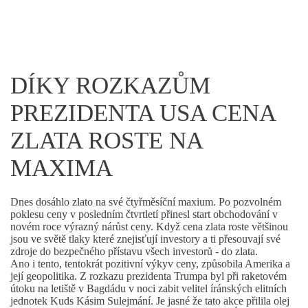
DÍKY ROZKAZŮM
PREZIDENTA USA CENA
ZLATA ROSTE NA
MAXIMA
Dnes dosáhlo zlato na své čtyřměsíční maxium. Po pozvolném
poklesu ceny v posledním čtvrtletí přinesl start obchodování v
novém roce výrazný nárůst ceny. Když cena zlata roste většinou
jsou ve světě tlaky které znejisťují investory a ti přesouvají své
zdroje do bezpečného přístavu všech investorů - do zlata.
Ano i tento, tentokrát pozitivní výkyv ceny, způsobila Amerika a
její geopolitika. Z rozkazu prezidenta Trumpa byl při raketovém
útoku na letiště v Bagdádu v noci zabit velitel íránských elitních
jednotek Kuds Kásim Sulejmání. Je jasné že tato akce přilila olej