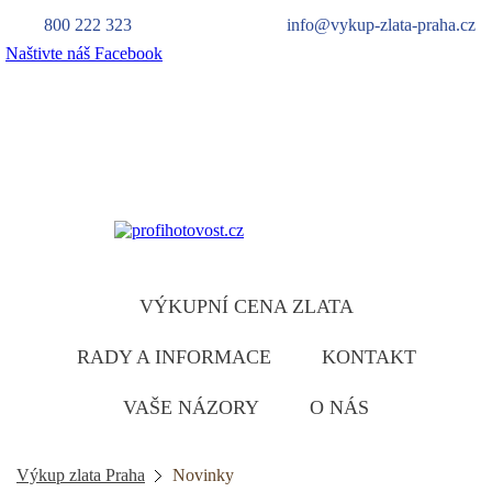
800 222 323
info@vykup-zlata-praha.cz
Naštivte náš Facebook
Výkup zlata
zlatu ruzumíme
VÝKUPNÍ CENA ZLATA
RADY A INFORMACE
KONTAKT
VAŠE NÁZORY
O NÁS
Výkup zlata Praha
Novinky