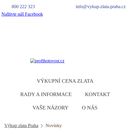
800 222 323
info@vykup-zlata-praha.cz
Naštivte náš Facebook
Výkup zlata
zlatu ruzumíme
VÝKUPNÍ CENA ZLATA
RADY A INFORMACE
KONTAKT
VAŠE NÁZORY
O NÁS
Výkup zlata Praha
Novinky