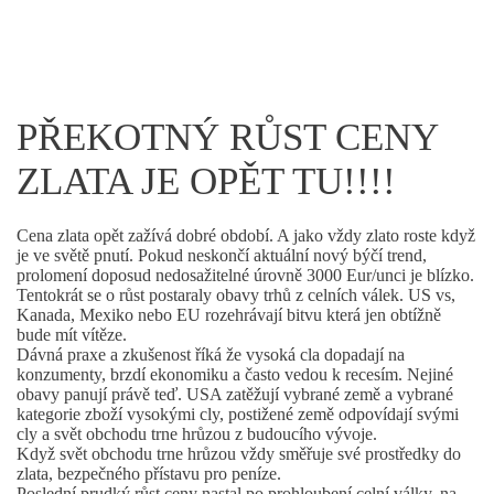
PŘEKOTNÝ RŮST CENY
ZLATA JE OPĚT TU!!!!
Cena zlata opět zažívá dobré období. A jako vždy zlato roste když
je ve světě pnutí. Pokud neskončí aktuální nový býčí trend,
prolomení doposud nedosažitelné úrovně 3000 Eur/unci je blízko.
Tentokrát se o růst postaraly obavy trhů z celních válek. US vs,
Kanada, Mexiko nebo EU rozehrávají bitvu která jen obtížně
bude mít vítěze.
Dávná praxe a zkušenost říká že vysoká cla dopadají na
konzumenty, brzdí ekonomiku a často vedou k recesím. Nejiné
obavy panují právě teď. USA zatěžují vybrané země a vybrané
kategorie zboží vysokými cly, postižené země odpovídají svými
cly a svět obchodu trne hrůzou z budoucího vývoje.
Když svět obchodu trne hrůzou vždy směřuje své prostředky do
zlata, bezpečného přístavu pro peníze.
Poslední prudký růst ceny nastal po prohloubení celní války, na