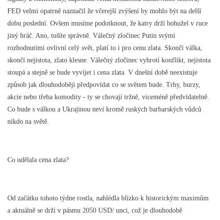
FED velmi opatrně naznačil že včerejší zvýšení by mohlo být na delší
dobu poslední. Ovšem musíme podotknout, že katry drží bohužel v ruce
jiný hráč. Ano, tušíte správně. Válečný zločinec Putin svými
rozhodnutími ovlivní celý svět, platí to i pro cenu zlata. Skončí válka,
skončí nejistota, zlato klesne. Válečný zločinec vyhrotí konflikt, nejistota
stoupá a stejně se bude vyvíjet i cena zlata. V dnešní době neexistuje
způsob jak dlouhodoběji předpovídat co se světem bude. Trhy, burzy,
akcie nebo třeba komodity - ty se chovají tržně, víceméně předvídatelně.
Co bude s válkou a Ukrajinou neví kromě ruských barbarských vůdců
nikdo na světě.
Co udělala cena zlata?
Od začátku tohoto týdne rostla, nahlédla blízko k historickým maximům
a aktuálně se drží v pásmu 2050 USD/ unci, což je dlouhodobě