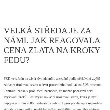
VELKÁ STŘEDA JE ZA
NÁMI. JAK REAGOVALA
CENA ZLATA NA KROKY
FEDU?
FED ve středu na závěr dvoudenního zasedání podle očekávání zvýšil
základní úrokovou sazbu o čtvrt procentního bodu až na 5,25 procenta.
Centrální banka v prohlášení naznačila, že možná pozastaví další
zvyšování úroků. Fed zvýšil základní úrokovou sazbu, která je nyní
nejvýše od roku 2006, podesáté za sebou. I přes převládající nepozitivní
signály z ekonomiky, například velká nestabilita bankovního sektoru,