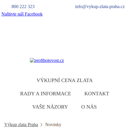
800 222 323
info@vykup-zlata-praha.cz
Naštivte náš Facebook
Výkup zlata
zlatu ruzumíme
VÝKUPNÍ CENA ZLATA
RADY A INFORMACE
KONTAKT
VAŠE NÁZORY
O NÁS
Výkup zlata Praha
Novinky