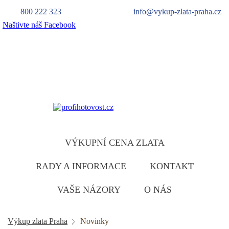
800 222 323
info@vykup-zlata-praha.cz
Naštivte náš Facebook
Výkup zlata
zlatu ruzumíme
VÝKUPNÍ CENA ZLATA
RADY A INFORMACE
KONTAKT
VAŠE NÁZORY
O NÁS
Výkup zlata Praha
Novinky