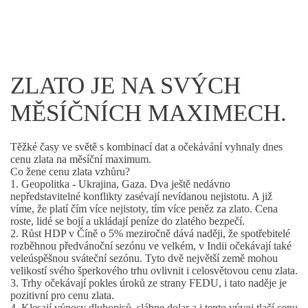
ZLATO JE NA SVÝCH
MĚSÍČNÍCH MAXIMECH.
Těžké časy ve světě s kombinací dat a očekávání vyhnaly dnes
cenu zlata na měsíční maximum.
Co žene cenu zlata vzhůru?
1. Geopolitka - Ukrajina, Gaza. Dva ještě nedávno
nepředstavitelné konflikty zasévají nevídanou nejistotu. A již
víme, že platí čím více nejistoty, tím více peněz za zlato. Cena
roste, lidé se bojí a ukládají peníze do zlatého bezpečí.
2. Růst HDP v Číně o 5% meziročně dává naději, že spotřebitelé
rozběhnou předvánoční sezónu ve velkém, v Indii očekávají také
veleúspěšnou sváteční sezónu. Tyto dvě největší země mohou
velikostí svého šperkového trhu ovlivnit i celosvětovou cenu zlata.
3. Trhy očekávají pokles úroků ze strany FEDU, i tato naděje je
pozitivní pro cenu zlata.
4. Klesají výnosy dluhopisů, slábne dolar a i tento vývoj tlačí cenu