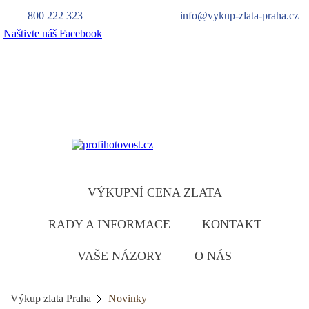
800 222 323
info@vykup-zlata-praha.cz
Naštivte náš Facebook
Výkup zlata
zlatu ruzumíme
VÝKUPNÍ CENA ZLATA
RADY A INFORMACE
KONTAKT
VAŠE NÁZORY
O NÁS
Výkup zlata Praha
Novinky