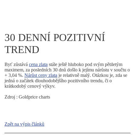
30 DENNÍ POZITIVNÍ
TREND
Byť zůstává
cena zlata
stále ještě hluboko pod svým pětiletým
maximem, za posledních 30 dnů došlo k jejímu nárůstu v součtu o
+ 3,04 %.
Nárůst ceny zlata
je relativně malý. Otázkou je, zda se
jedná o začátek dlouhodobějšího pozitivního trendu, či o
krátkodobý cenový výkyv.
Zdroj : Goldprice charts
Zpět na výpis článků