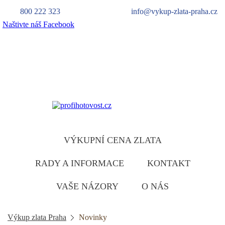
800 222 323
info@vykup-zlata-praha.cz
Naštivte náš Facebook
Výkup zlata
zlatu ruzumíme
VÝKUPNÍ CENA ZLATA
RADY A INFORMACE
KONTAKT
VAŠE NÁZORY
O NÁS
Výkup zlata Praha
Novinky