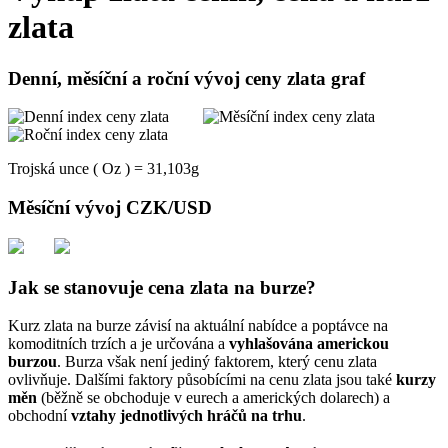
zlata
Denní, měsíční a roční vývoj ceny zlata graf
Trojská unce ( Oz ) = 31,103g
Měsíční vývoj CZK/USD
Jak se stanovuje cena zlata na burze?
Kurz zlata na burze závisí na aktuální nabídce a poptávce na
komoditních trzích a je určována a
vyhlašována americkou
burzou
. Burza však není jediný faktorem, který cenu zlata
ovlivňuje. Dalšími faktory působícími na cenu zlata jsou také
kurzy
měn
(běžně se obchoduje v eurech a amerických dolarech) a
obchodní
vztahy jednotlivých hráčů na trhu
.