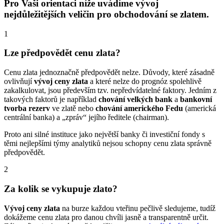
Pro Vaši orientaci níže uvádíme vývoj
nejdůležitějších veličin pro obchodování se zlatem.
1
Lze předpovědět cenu zlata?
Cenu zlata jednoznačně předpovědět nelze. Důvody, které zásadně
ovlivňují
vývoj ceny zlata
a které nelze do prognóz spolehlivě
zakalkulovat, jsou především tzv. nepředvídatelné faktory. Jedním z
takových faktorů je například
chování velkých bank
a
bankovní
tvorba rezerv
ve zlatě nebo
chování amerického Fedu
(americká
centrální banka) a „zpráv“ jejího ředitele (chairman).
Proto ani silné instituce jako největší banky či investiční fondy s
těmi nejlepšími týmy analytiků nejsou schopny cenu zlata správně
předpovědět.
2
Za kolik se vykupuje zlato?
Vývoj ceny zlata
na burze každou vteřinu pečlivě sledujeme, tudíž
dokážeme cenu zlata pro danou chvíli jasně a transparentně určit.