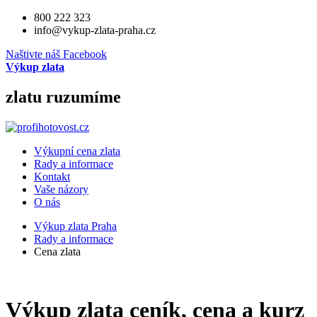
800 222 323
info@vykup-zlata-praha.cz
Naštivte náš Facebook
Výkup zlata
zlatu ruzumíme
Výkupní cena zlata
Rady a informace
Kontakt
Vaše názory
O nás
Výkup zlata Praha
Rady a informace
Cena zlata
Výkup zlata ceník, cena a kurz