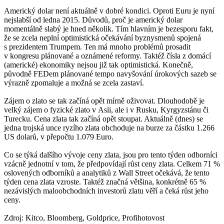
Americký dolar není aktuálně v dobré kondici. Oproti Euru je nyní
nejslabší od ledna 2015. Důvodů, proč je americký dolar
momentálně slabý je hned několik. Tím hlavním je bezesporu fakt,
že se zcela neplní optimistická očekávání byznysmenů spojená
s prezidentem Trumpem. Ten má mnoho problémů prosadit
v kongresu plánované a oznámené reformy. Taktéž čísla z domácí
(americké) ekonomiky nejsou již tak optimistická. Konečně,
původně FEDem plánované tempo navyšování úrokových sazeb se
výrazně zpomaluje a možná se zcela zastaví.
Zájem o zlato se tak začíná opět mírně oživovat. Dlouhodobě je
velký zájem o fyzické zlato v Asii, ale i v Rusku, Kyrgyzstánu či
Turecku. Cena zlata tak začíná opět stoupat. Aktuálně (dnes) se
jedna trojská unce ryzího zlata obchoduje na burze za částku 1.266
US dolarů, v přepočtu 1.079 Euro.
Co se týká dalšího vývoje ceny zlata, jsou pro tento týden odborníci
vzácně jednotní v tom, že předpovídají růst ceny zlata. Celkem 71 %
oslovených odborníků a analytiků z Wall Street očekává, že tento
týden cena zlata vzroste. Taktéž značná většina, konkrétně 65 %
nezávislých maloobchodních investorů zlatu věří a čeká růst jeho
ceny.
Zdroj: Kitco, Bloomberg, Goldprice, Profihotovost