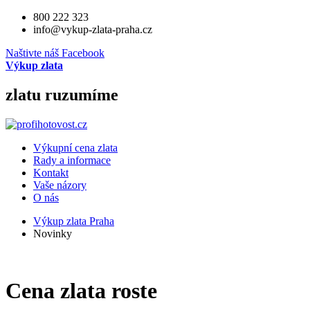
800 222 323
info@vykup-zlata-praha.cz
Naštivte náš Facebook
Výkup zlata
zlatu ruzumíme
Výkupní cena zlata
Rady a informace
Kontakt
Vaše názory
O nás
Výkup zlata Praha
Novinky
Cena zlata roste