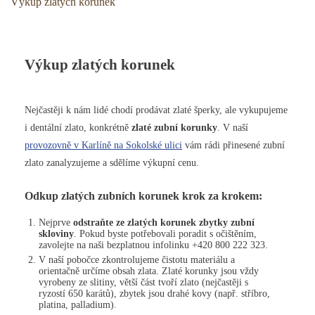
Výkup zlatých korunek
Výkup zlatých korunek
Nejčastěji k nám lidé chodí prodávat zlaté šperky, ale vykupujeme
i dentální zlato, konkrétně
zlaté zubní korunky
. V naší
provozovně v Karlíně na Sokolské ulici
vám rádi přinesené zubní
zlato zanalyzujeme a sdělíme výkupní cenu.
Odkup zlatých zubních korunek krok za krokem:
Nejprve
odstraňte ze zlatých korunek zbytky zubní
skloviny
. Pokud byste potřebovali poradit s očištěním,
zavolejte na naši bezplatnou infolinku +420 800 222 323.
V naší pobočce zkontrolujeme čistotu materiálu a
orientačně určíme obsah zlata. Zlaté korunky jsou vždy
vyrobeny ze slitiny, větší část tvoří zlato (nejčastěji s
ryzostí 650 karátů), zbytek jsou drahé kovy (např. stříbro,
platina, palladium).