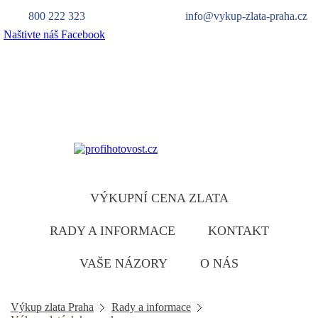
800 222 323
info@vykup-zlata-praha.cz
Naštivte náš Facebook
Výkup zlata
zlatu ruzumíme
VÝKUPNÍ CENA ZLATA
RADY A INFORMACE
KONTAKT
VAŠE NÁZORY
O NÁS
Výkup zlata Praha
Rady a informace