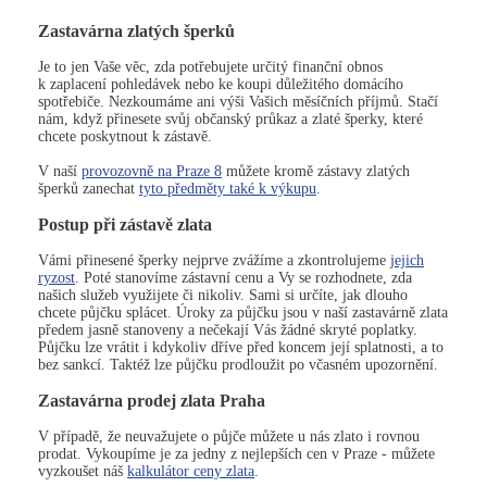
Zastavárna zlatých šperků
Je to jen Vaše věc, zda potřebujete určitý finanční obnos
k zaplacení pohledávek nebo ke koupi důležitého domácího
spotřebiče. Nezkoumáme ani výši Vašich měsíčních příjmů. Stačí
nám, když přinesete svůj občanský průkaz a zlaté šperky, které
chcete poskytnout k zástavě.
V naší
provozovně na Praze 8
můžete kromě zástavy zlatých
šperků zanechat
tyto předměty také k výkupu
.
Postup při zástavě zlata
Vámi přinesené šperky nejprve zvážíme a zkontrolujeme
jejich
ryzost
. Poté stanovíme zástavní cenu a Vy se rozhodnete, zda
našich služeb využijete či nikoliv. Sami si určíte, jak dlouho
chcete půjčku splácet. Úroky za půjčku jsou v naší zastavárně zlata
předem jasně stanoveny a nečekají Vás žádné skryté poplatky.
Půjčku lze vrátit i kdykoliv dříve před koncem její splatnosti, a to
bez sankcí. Taktéž lze půjčku prodloužit po včasném upozornění.
Zastavárna prodej zlata Praha
V případě, že neuvažujete o půjče můžete u nás zlato i rovnou
prodat. Vykoupíme je za jedny z nejlepších cen v Praze - můžete
vyzkoušet náš
kalkulátor ceny zlata
.