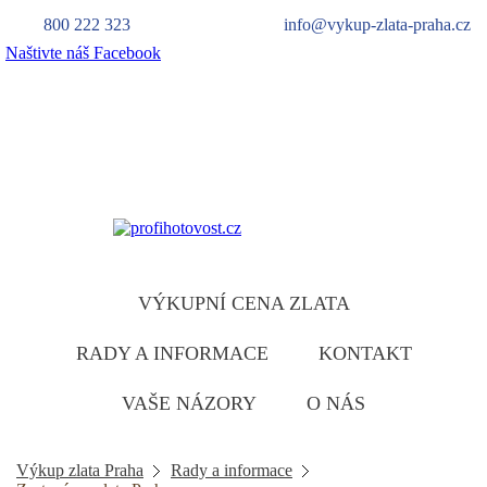
800 222 323
info@vykup-zlata-praha.cz
Naštivte náš Facebook
Výkup zlata
zlatu ruzumíme
VÝKUPNÍ CENA ZLATA
RADY A INFORMACE
KONTAKT
VAŠE NÁZORY
O NÁS
Výkup zlata Praha
Rady a informace