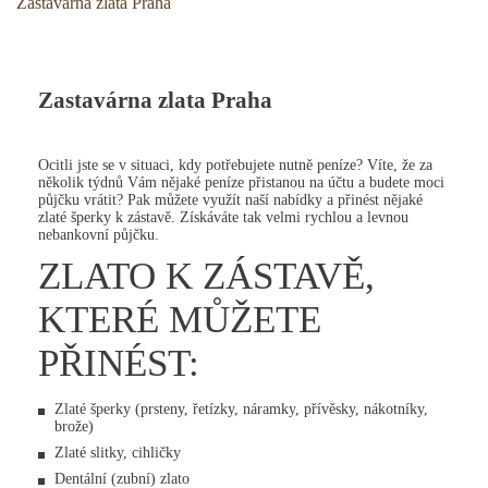
Zastavárna zlata Praha
Zastavárna zlata Praha
Ocitli jste se v situaci, kdy potřebujete nutně peníze? Víte, že za
několik týdnů Vám nějaké peníze přistanou na účtu a budete moci
půjčku vrátit? Pak můžete využít naší nabídky a přinést nějaké
zlaté šperky k zástavě. Získáváte tak velmi rychlou a levnou
nebankovní půjčku.
ZLATO K ZÁSTAVĚ,
KTERÉ MŮŽETE
PŘINÉST:
Zlaté šperky (prsteny, řetízky, náramky, přívěsky, nákotníky,
brože)
Zlaté slitky, cihličky
Dentální (zubní) zlato